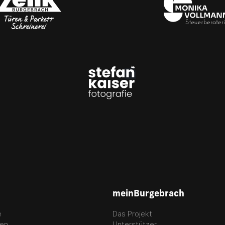
meinBurgebrach
e
Das Projekt
gen
Unterstützer