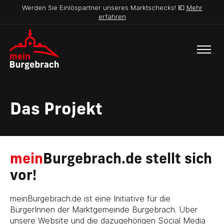
Werden Sie Einlöspartner unseres Marktschecks! 💶
Mehr
erfahren
Das Projekt
mein
Burgebrach.de stellt sich
vor!
meinBurgebrach.de ist eine Initiative für die
BürgerInnen der Marktgemeinde Burgebrach. Über
unsere Website und die dazugehörigen Social Media