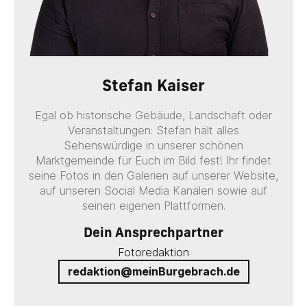
Stefan Kaiser
Egal ob historische Gebäude, Landschaft oder
Veranstaltungen: Stefan hält alles
Sehenswürdige in unserer schönen
Marktgemeinde für Euch im Bild fest! Ihr findet
seine Fotos in den Galerien auf unserer Website,
auf unseren Social Media Kanälen sowie auf
seinen eigenen Plattformen.
Dein Ansprechpartner
Fotoredaktion
redaktion@meinBurgebrach.de