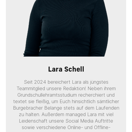
Lara Schell
Seit 2024 bereichert Lara als jüngstes
Teammitglied unsere Redaktion! Neben ihrem
Grundschullehramtsstudium recherchiert und
textet sie fleißig, um Euch hinsichtlich sämtlicher
Burgebracher Belange stets auf dem Laufenden
zu halten. Außerdem managed Lara mit viel
Leidenschaft unsere Social Media Auftritte
sowie verschiedene Online- und Offline-