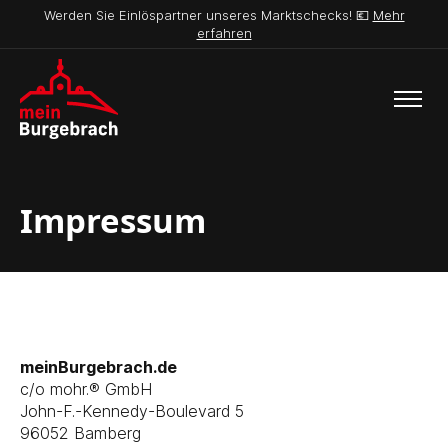
Werden Sie Einlöspartner unseres Marktschecks! 💶
Mehr
erfahren
Impressum
meinBurgebrach.de
c/o mohr.® GmbH
John-F.-Kennedy-Boulevard 5
96052 Bamberg