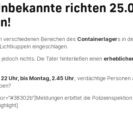
Unbekannte richten 25.
n!
n verschiedenen Bereichen des
Containerlager
s in d
Lichtkuppeln eingeschlagen.
 jedoch nichts. Die Täter hinterließen einen
erheblich
 22 Uhr, bis Montag, 2.45 Uhr
, verdächtige Personen 
eben?
olor=“#38302b“]Meldungen erbittet die Polizeiinspekti
ghlight]