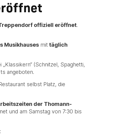
eröffnet
Treppendorf offiziell eröffnet
.
es Musikhauses
mit
täglich
„Klassikern“ (Schnitzel, Spaghetti,
rts angeboten.
estaurant selbst Platz, die
Arbeitszeiten der Thomann-
ffnet und am Samstag von 7:30 bis
: