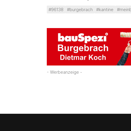
#96138
#burgebrach
#kantine
#meinb
- Werbeanzeige -