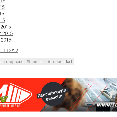
015
015
15
015
 2015
r 2015
 2015
rt 12/12
mann
#preise
#thomann
#treppendorf