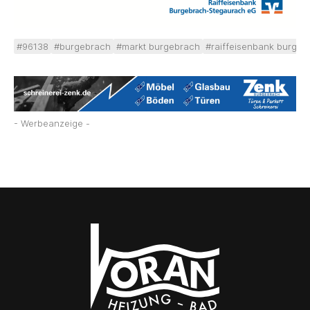
#96138
#burgebrach
#markt burgebrach
#raiffeisenbank burgeb
- Werbeanzeige -