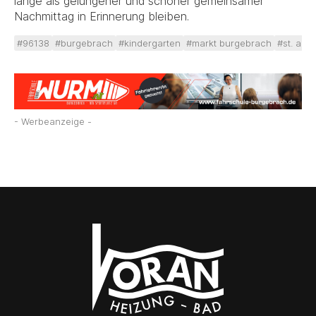
lange als gelungener und schöner gemeinsamer
Nachmittag in Erinnerung bleiben.
#96138
#burgebrach
#kindergarten
#markt burgebrach
#st. ann
- Werbeanzeige -