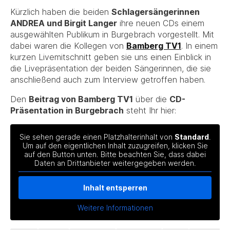
Kürzlich haben die beiden
Schlagersängerinnen
ANDREA und Birgit Langer
ihre neuen CDs einem
ausgewählten Publikum in Burgebrach vorgestellt. Mit
dabei waren die Kollegen von
Bamberg TV1
. In einem
kurzen Livemitschnitt geben sie uns einen Einblick in
die Livepräsentation der beiden Sängerinnen, die sie
anschließend auch zum Interview getroffen haben.
Den
Beitrag von Bamberg TV1
über die
CD-
Präsentation in Burgebrach
steht Ihr hier:
Sie sehen gerade einen Platzhalterinhalt von
Standard
.
Um auf den eigentlichen Inhalt zuzugreifen, klicken Sie
auf den Button unten. Bitte beachten Sie, dass dabei
Daten an Drittanbieter weitergegeben werden.
Inhalt entsperren
Weitere Informationen