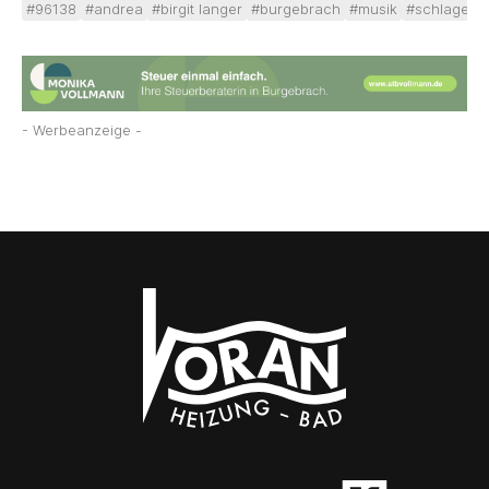
#96138
#andrea
#birgit langer
#burgebrach
#musik
#schlager
- Werbeanzeige -