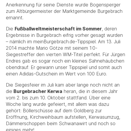
Anerkennung für seine Dienste wurde Bogensperger
zum Altbürgermeister der Marktgemeinde Burgebrach
ernannt.
Die
Fußballweltmeisterschaft im Sommer
, deren
Ergebnisse in Burgebrach eifrig vorher gesagt wurden
– nämlich im meinBurgebrach.de-Tippspiel. Am 13. Juli
2014 machte Mario Götze mit seinem 1:0-
Siegestreffer den vierten WM-Titel perfekt. Für Jürgen
Endres gab es sogar noch ein kleines Sahnehäubchen
obendrauf: Er gewann unser Tippspiel und somit auch
einen Adidas-Gutschein im Wert von 100 Euro.
Die Siegesfeier im Juli kam aber lange noch nicht an
die
Burgebracher Kerwa
heran, die in diesem Jahr
vom 2. bis zum 10. Oktober stattfand. Über eine
Woche lang wurde gefeiert, mit allem was dazu
gehört: Böllerschüsse auf dem Goldberg zur
Eröffnung, Kirchweihbaum aufstellen, Kerwasumzug,
Dämmerschoppen beim Schwanawirt und noch so
einiges mehr!