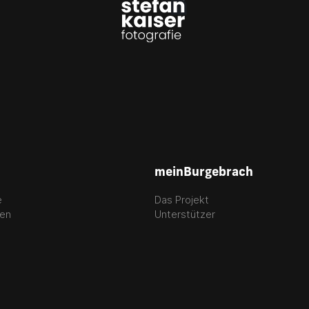
meinBurgebrach
e
Das Projekt
gen
Unterstützer