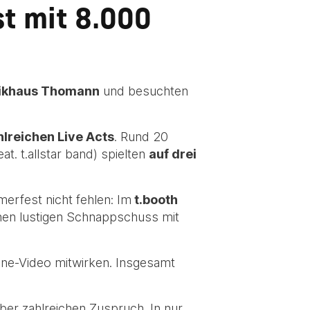
t mit 8.000
ikhaus Thomann
und besuchten
hlreichen Live Acts
. Rund 20
. t.allstar band) spielten
auf drei
rfest nicht fehlen: Im
t.booth
inen lustigen Schnappschuss mit
ine-Video mitwirken. Insgesamt
ber zahlreichen Zuspruch. In nur