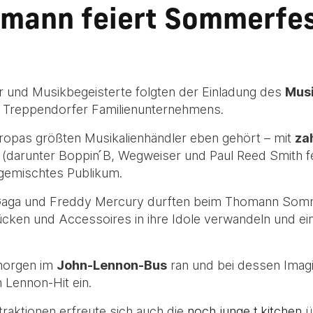
mann feiert Sommerfes
r und Musikbegeisterte folgten der Einladung des
Mus
Treppendorfer Familienunternehmens.
uropas größten Musikalienhändler eben gehört – mit
za
arunter Boppin ́B, Wegweiser und Paul Reed Smith feat
 gemischtes Publikum.
Gaga und Freddy Mercury durften beim Thomann Somme
ücken und Accessoires in ihre Idole verwandeln und e
 morgen im
John-Lennon-Bus
ran und bei dessen Imag
 Lennon-Hit ein.
raktionen erfreute sich auch die
noch junge t.kitchen
ü