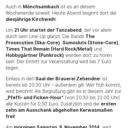
Auch in
Mönchsambach
ist es an diesem
Wochenende soweit: Heute Abend beginnt dort die
diesjährige Kirchweih
!
Um
21 Uhr startet der Tanzabend
, der vor allem
durch sein Line-Up glänzt: Die Bands
The
Prosecution (Ska-Core)
,
Sumosluts (Stone-Core)
,
Times That Remain (Hard Rock/Metal)
und
Hobbygärtner (Punkrock)
werden dort zu hören
sein. Der Eintritt zur Veranstaltung wird bei 7 Euro
liegen.
Einlass in den
Saal der Brauerei Zehendne
r ist
bereits ab 20.30 Uhr – außerdem gilt: Wer früh kommt,
wird belohnt! Als Begrüßung gibt es in diesem Jahr zur
„Pfeffi- und Ficken-Hour“
(von 20.30 bis 22.00 Uhr)
alle Kurzen für 0,50 Euro. Zusätzlich sind die
ersten
zehn am Ausschank abgeholten Kerwasmaßen
frei!
Am
morgigen Samstag, 8. November 2014
, wird