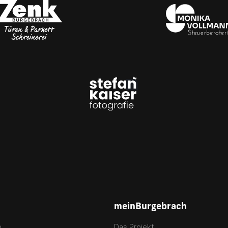
meinBurgebrach
e
Das Projekt