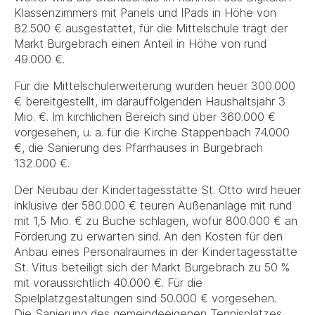
Klassenzimmers mit Panels und IPads in Höhe von
82.500 € ausgestattet, für die Mittelschule trägt der
Markt Burgebrach einen Anteil in Höhe von rund
49.000 €.
Für die Mittelschulerweiterung wurden heuer 300.000
€ bereitgestellt, im darauffolgenden Haushaltsjahr 3
Mio. €. Im kirchlichen Bereich sind über 360.000 €
vorgesehen, u. a. für die Kirche Stappenbach 74.000
€, die Sanierung des Pfarrhauses in Burgebrach
132.000 €.
Der Neubau der Kindertagesstätte St. Otto wird heuer
inklusive der 580.000 € teuren Außenanlage mit rund
mit 1,5 Mio. € zu Buche schlagen, wofür 800.000 € an
Förderung zu erwarten sind. An den Kosten für den
Anbau eines Personalraumes in der Kindertagesstätte
St. Vitus beteiligt sich der Markt Burgebrach zu 50 %
mit voraussichtlich 40.000 €. Für die
Spielplatzgestaltungen sind 50.000 € vorgesehen.
Die Sanierung des gemeindeeigenen Tennisplatzes