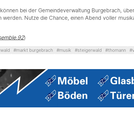
nd können bei der Gemeindeverwaltung Burgebrach, übe
werden. Nutze die Chance, einen Abend voller musikal
semble.92
)
rwald
#markt burgebrach
#musik
#steigerwald
#thomann
#v