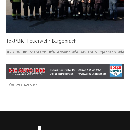
Text/Bild: Feuerwehr Burgebrach
#96138
#burgebrach
#feuerwehr
#feuerwehr burgebrach
#feue
- Werbeanzeige -