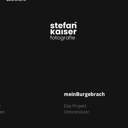
meinBurgebrach
e
Das Projekt
gen
Unterstützer