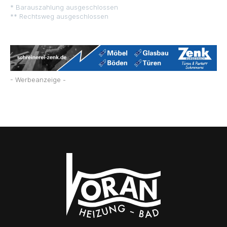
* Barauszahlung ausgeschlossen
** Rechtsweg ausgeschlossen
- Werbeanzeige -