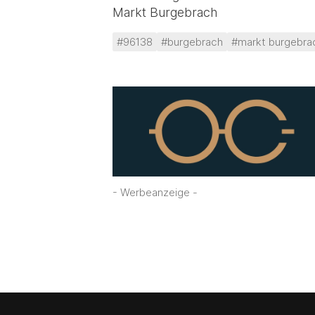
Markt Burgebrach
#96138
#burgebrach
#markt burgebra
- Werbeanzeige -