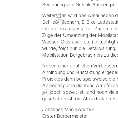
Bedienung von Gelenk-Bussen prob
Weiterhin wird das Areal neben d
Schließfächern, E-Bike-Ladestation
Infostelen ausgestattet. Zudem en
Zuge der Umsetzung der Mobilstati
Wasser, Glasfaser, etc.) ertüchti
wurde, folgt nun die Detailplanung
Mobilstation Burgebrach bis zu dies
Neben einer deutlichen Verbesseru
Anbindung und Bustaktung ergeben 
Projektes dann beispielsweise die
Abbiegespur in Richtung Ampferbac
jedoch soweit ist, sind noch viel
geschaffen ist, die Attraktivität d
Johannes Maciejonczyk
Erster Bürgermeister