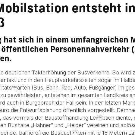
Mobilstation entsteht in
ß
 hat sich in einem umfangreichen M
öffentlichen Personennahverkehr 
uen.
ne deutlichen Takterhöhung der Busverkehre. So wird 
takt und in den Hauptverkehrszeiten sogar im Halbst
ilitätsarten (Bus, Bahn, Rad, Auto, Fußgänger) im g
 zu gewährleisten, entstehen im gesamten Landkreis a
rd auch in Burgebrach der Fall sein. In der letzten Ma
ro die Entwurfsplanung öffentlich vorgestellt. Demnac
as vormals der Baustoffhandlung Leibach diente, di
igen Bushalte „Hahner“ und „Heider“ vereinen und ablöse
ende, barrierefreie Busbuchten mit je 18 Metern Lä