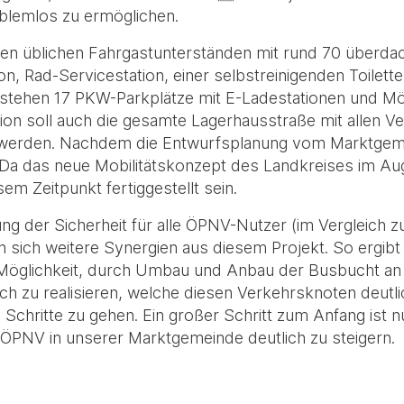
lemlos zu ermöglichen.
en üblichen Fahrgastunterständen mit rund 70 überdac
, Rad-Servicestation, einer selbstreinigenden Toilette
tstehen 17 PKW-Parkplätze mit E-Ladestationen und Mög
on soll auch die gesamte Lagerhausstraße mit allen Ve
gt werden. Nachdem die Entwurfsplanung vom Marktgeme
. Da das neue Mobilitätskonzept des Landkreises im Aug
em Zeitpunkt fertiggestellt sein.
ng der Sicherheit für alle ÖPNV-Nutzer (im Vergleich 
sich weitere Synergien aus diesem Projekt. So ergib
 Möglichkeit, durch Umbau und Anbau der Busbucht an
h zu realisieren, welche diesen Verkehrsknoten deutli
e Schritte zu gehen. Ein großer Schritt zum Anfang ist
es ÖPNV in unserer Marktgemeinde deutlich zu steigern.