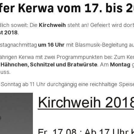
er Kerwa vom 17. bis 2
dlich soweit: Die
Kirchweih
steht an! Gefeiert wird dor
st 2018
.
stagnachmittag
um 16 Uhr
mit Blasmusik-Begleitung auf
sjährigen Kerwa mit zwei Programmpunkten bei: Zum Ke
 Hähnchen, Schnitzel und Bratwürste
. Am
Montag
g
uss.
Sonntag ab 11 Uhr durchgängig eine reichhaltige Speis