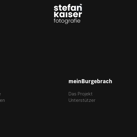
meinBurgebrach
e
Das Projekt
gen
Unterstützer