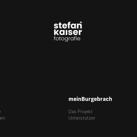
meinBurgebrach
e
Das Projekt
gen
Unterstützer