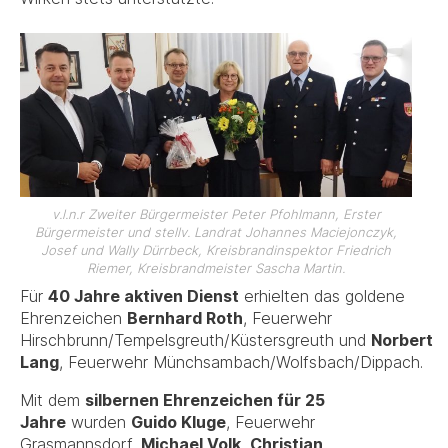
v.l.n.r Zweiter Bürgermeister Peter Pfohlmann, Erster
Bürgermeister und stellv. Landrat Johannes Maciejonczyk,
Josef und Wally Dürrbeck, Kreisbrandinspektor Friedrich
Riemer, Kreisbrandmeister Sascha Martin.
Für
40 Jahre aktiven Dienst
erhielten das goldene
Ehrenzeichen
Bernhard Roth
, Feuerwehr
Hirschbrunn/Tempelsgreuth/Küstersgreuth und
Norbert
Lang
, Feuerwehr Münchsambach/Wolfsbach/Dippach.
Mit dem
silbernen Ehrenzeichen für 25
Jahre
wurden
Guido Kluge
, Feuerwehr
Grasmannsdorf,
Michael Volk
,
Christian