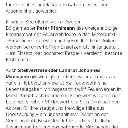
für ihren jahrzehntelangen Einsatz im Dienst der
Allgemeinheit gewürdigt.
In seiner Begrüßung stellte Zweiter
Bürgermeister
Peter Pfohlmann
das uneigennützige
Engagement der Feuerwehrleute in den Mittelpunkt.
„Persönliche Interessen und gesundheitliche Risiken
werden bei unverhofften Einsätzen oft hintangestellt
– ein Einsatz, der höchsten Respekt verdient“, betonte
Pfohlmann.
Auch
Stellvertretender Landrat Johannes
Maciejonczyk
würdigte die Feuerwehr als mehr als
nur ein Hobby: „Für viele ist die Feuerwehr eine
Lebensaufgabe.“ Mit insgesamt zwölf Feuerwehren im
Markt Burgebrach nehme das Feuerwehrwesen einen
besonders hohen Stellenwert ein. Sein Dank galt den
Aktiven für ihre stetige und freiwillige Hilfe aus
Überzeugung – ein unbezahlbarer Dienst an der
Gemeinschaft. Besonders lobte er die vorbildliche
Zusammenarbeit und das gelingende Miteinander der