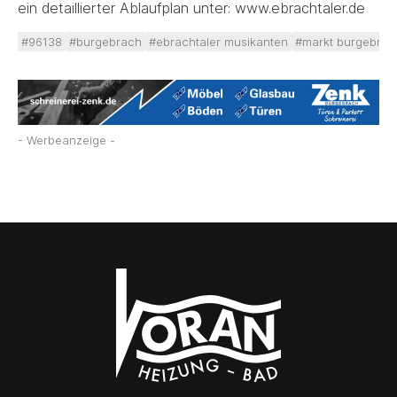
ein detaillierter Ablaufplan unter: www.ebrachtaler.de
#96138
#burgebrach
#ebrachtaler musikanten
#markt burgebrac
- Werbeanzeige -