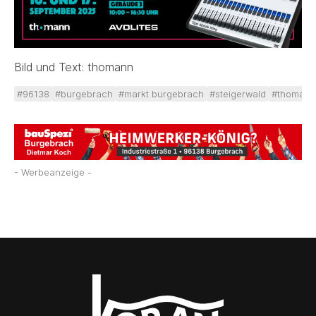
Bild und Text: thomann
#96138
#burgebrach
#markt burgebrach
#steigerwald
#thomann
- Werbeanzeige -