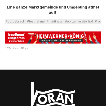
Eine ganze Marktgemeinde und Umgebung atmet
auf!
#burgebrach
#festnahme
#martinson
#polizei
#reiterhof
#robert
- Werbeanzeige -