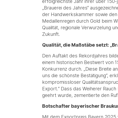
erfolgreichste Jahr ihrer über 150
„Brauerei des Jahres“ ausgezeichn
der Handwerkskammer sowie den K
Medaillenregen durch Gold beim Wo
Qualität, regionale Verwurzelung u
Zukunft.
Qualität, die Maßstäbe setzt: „B
Den Auftakt des Rekordjahres bilde
einem historischen Bestwert von 15 
Konkurrenz durch. „Diese Breite an
uns die schönste Bestätigung“, erk
kompromissloser Qualitätsanspruch
Export.“ Dass das Weiherer Rauch 
geehrt wurde, zementierte den Ruf 
Botschafter bayerischer Brauku
Mit dem Exportpreis Bayern 2025 w