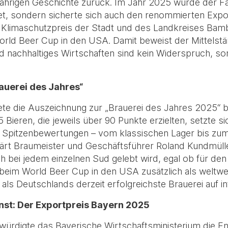
-jährigen Geschichte zurück. Im Jahr 2025 wurde der Fam
et, sondern sicherte sich auch den renommierten Expo
limaschutzpreis der Stadt und des Landkreises Bamb
rld Beer Cup in den USA. Damit beweist der Mittelstän
nd nachhaltiges Wirtschaften sind kein Widerspruch, s
rauerei des Jahres“
te die Auszeichnung zur „Brauerei des Jahres 2025“ be
Bieren, die jeweils über 90 Punkte erzielten, setzte s
 Spitzenbewertungen – vom klassischen Lager bis zum 
lärt Braumeister und Geschäftsführer Roland Kundmülle
 bei jedem einzelnen Sud gelebt wird, egal ob für de
beim World Beer Cup in den USA zusätzlich als weltwe
als Deutschlands derzeit erfolgreichste Brauerei auf in
nst: Der Exportpreis Bayern 2025
ürdigte das Bayerische Wirtschaftsministerium die E