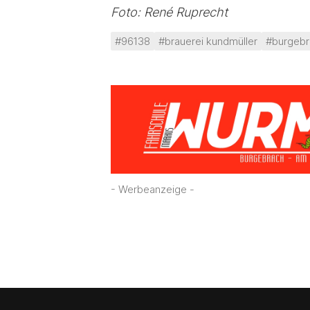
Foto: René Ruprecht
#96138
#brauerei kundmüller
#burgebr
- Werbeanzeige -