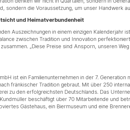
ration denken wir nicht in Quartalen, sondern in Gener
Trend, sondern die Voraussetzung, um unser Handwerk a
Weitsicht und Heimatverbundenheit
den Auszeichnungen in einem einzigen Kalenderjahr ist e
lance zwischen Tradition und Innovation perfektioniert 
 zusammen. „Diese Preise sind Ansporn, unseren Weg 
bH ist ein Familienunternehmen in der 7. Generation mi
nach fränkischer Tradition gebraut. Mit über 250 inter
rauerei zu den erfolgreichsten Deutschlands. Das Unte
Kundmüller beschäftigt über 70 Mitarbeitende und betr
noviertes Gästehaus, ein Biermuseum und eine Brennere