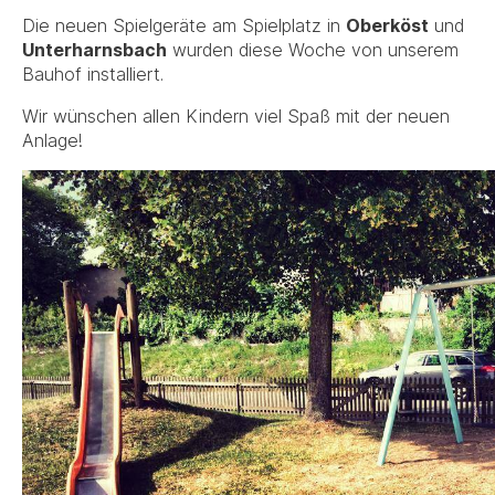
Die neuen Spielgeräte am Spielplatz in
Oberköst
und
Unterharnsbach
wurden diese Woche von unserem
Bauhof installiert.
Wir wünschen allen Kindern viel Spaß mit der neuen
Anlage!