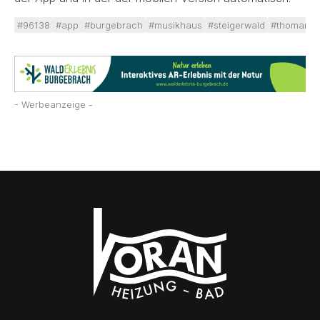
#96138
#app
#burgebrach
#musikhaus
#steigerwald
#thomann
- Werbeanzeige -