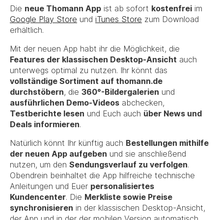
Die
neue Thomann App
ist ab sofort
kostenfrei
im
Google Play Store
und
iTunes Store
zum Download
erhältlich.
Mit der neuen App habt ihr die Möglichkeit, die
Features der klassischen Desktop-Ansicht
auch
unterwegs optimal zu nutzen. Ihr könnt das
vollständige Sortiment auf thomann.de
durchstöbern
, die
360°-Bildergalerien
und
ausführlichen Demo-Videos
abchecken,
Testberichte lesen
und Euch auch
über News und
Deals informieren
.
Natürlich könnt Ihr künftig auch
Bestellungen mithilfe
der neuen App aufgeben
und sie anschließend
nutzen, um den
Sendungsverlauf zu verfolgen
.
Obendrein beinhaltet die App hilfreiche technische
Anleitungen und Euer
personalisiertes
Kundencenter
. Die
Merkliste sowie Preise
synchronisieren
in der klassischen Desktop-Ansicht,
der App und in der der mobilen Version automatisch.