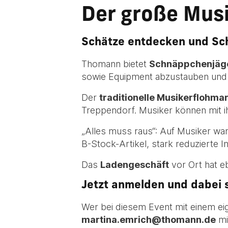
Der große Mus
Schätze entdecken und Sc
Thomann bietet
Schnäppchenjäge
sowie Equipment abzustauben und 
Der
traditionelle Musikerflohmar
Treppendorf. Musiker können mit i
„Alles muss raus“: Auf Musiker w
B-Stock-Artikel, stark reduzierte 
Das
Ladengeschäft
vor Ort hat e
Jetzt anmelden und dabei s
Wer bei diesem Event mit einem ei
martina.emrich@thomann.de
mi