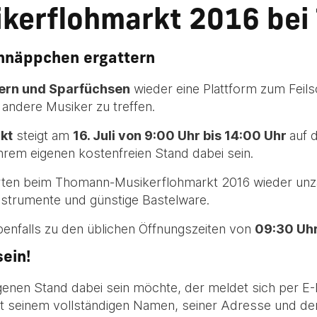
ikerflohmarkt 2016 be
hnäppchen ergattern
rn und Sparfüchsen
wieder eine Plattform zum Feil
andere Musiker zu treffen.
kt
steigt am
16. Juli von 9:00 Uhr bis 14:00 Uhr
auf 
hrem eigenen kostenfreien Stand dabei sein.
arten beim Thomann-Musikerflohmarkt 2016 wieder unz
Instrumente und günstige Bastelware.
benfalls zu den üblichen Öffnungszeiten von
09:30 Uhr
ein!
genen Stand dabei sein möchte, der meldet sich per E-
t seinem vollständigen Namen, seiner Adresse und de