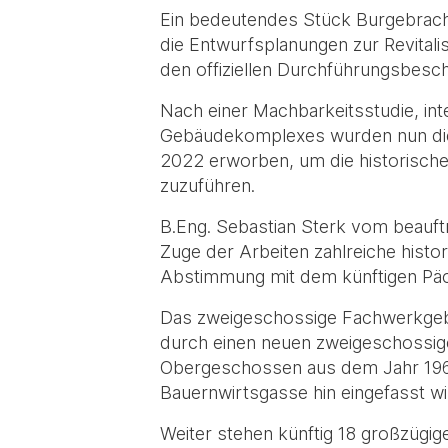
Ein bedeutendes Stück Burgebrache
die Entwurfsplanungen zur Revital
den offiziellen Durchführungsbesc
Nach einer Machbarkeitsstudie, in
Gebäudekomplexes wurden nun die d
2022 erworben, um die historische
zuzuführen.
B.Eng. Sebastian Sterk vom beauftr
Zuge der Arbeiten zahlreiche histo
Abstimmung mit dem künftigen Päc
Das zweigeschossige Fachwerkgebä
durch einen neuen zweigeschossig
Obergeschossen aus dem Jahr 1960. 
Bauernwirtsgasse hin eingefasst wi
Weiter stehen künftig 18 großzügi