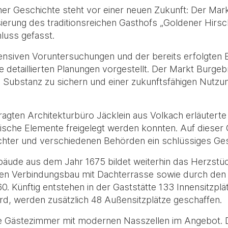
r Geschichte steht vor einer neuen Zukunft: Der Markt
isierung des traditionsreichen Gasthofs „Goldener Hir
hluss gefasst.
tensiven Voruntersuchungen und der bereits erfolgten
etaillierten Planungen vorgestellt. Der Markt Burge
 Substanz zu sichern und einer zukunftsfähigen Nutzu
agten Architekturbüro Jäcklein aus Volkach erläuterte 
rische Elemente freigelegt werden konnten. Auf dieser
hter und verschiedenen Behörden ein schlüssiges Ge
ude aus dem Jahr 1675 bildet weiterhin das Herzstück
en Verbindungsbau mit Dachterrasse sowie durch den 
Künftig entstehen in der Gaststätte 133 Innensitzplät
rd, werden zusätzlich 48 Außensitzplätze geschaffen.
ge Gästezimmer mit modernen Nasszellen im Angebot. 