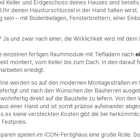
 und Keller und Erdgeschoss deines Hauses sind bereits f
hr deinen Haustürschlüssel in der Hand halten wirst.
g sein – mit Bodenbelägen, Fensterbrettern, einer Ei
? Ja und zwar nach einer, die Wirklichkeit wird mit de
einzelnen fertigen Raummodule mit Tiefladern nach
e
rekt montiert, vom Keller bis zum Dach. In den darauf
arbeiten erledigt.
ustrie werden so auf den modernen Montagestraßen im
fertigt und nach den Wünschen der Bauherren ausgeba
hnfertig direkt auf die Baustelle zu liefern. Von den
aus einer Hand und ist somit präzise aufeinander abge
ss es keine versteckten Kosten gibt die bei herkömml
 Festpreis.
paren spielen im ICON-Fertighaus eine große Rolle. So