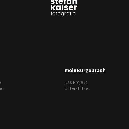
meinBurgebrach
e
Das Projekt
gen
Unterstützer