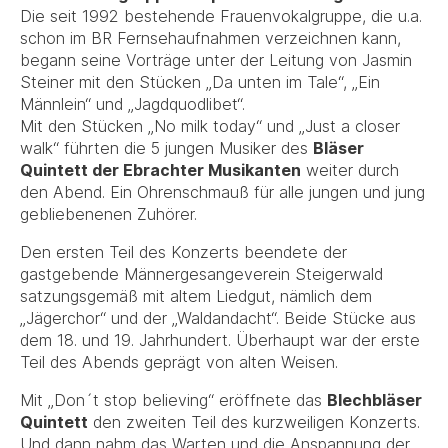
Die seit 1992 bestehende Frauenvokalgruppe, die u.a.
schon im BR Fernsehaufnahmen verzeichnen kann,
begann seine Vorträge unter der Leitung von Jasmin
Steiner mit den Stücken „Da unten im Tale“, „Ein
Männlein“ und „Jagdquodlibet“.
Mit den Stücken „No milk today“ und „Just a closer
walk“ führten die 5 jungen Musiker des
Bläser
Quintett der Ebrachter Musikanten
weiter durch
den Abend. Ein Ohrenschmauß für alle jungen und jung
gebliebenenen Zuhörer.
Den ersten Teil des Konzerts beendete der
gastgebende Männergesangeverein Steigerwald
satzungsgemäß mit altem Liedgut, nämlich dem
„Jägerchor“ und der „Waldandacht“. Beide Stücke aus
dem 18. und 19. Jahrhundert. Überhaupt war der erste
Teil des Abends geprägt von alten Weisen.
Mit „Don´t stop believing“ eröffnete das
Blechbläser
Quintett
den zweiten Teil des kurzweiligen Konzerts.
Und dann nahm das Warten und die Anspannung der