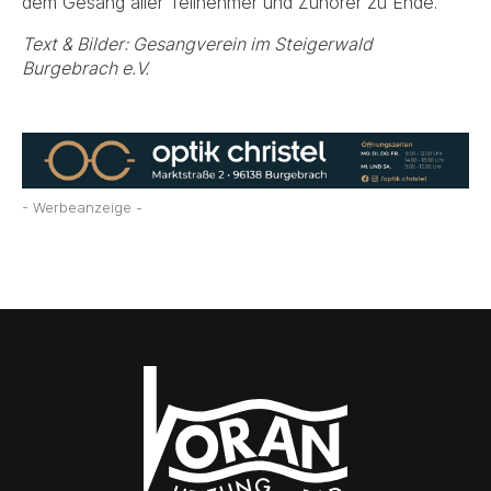
dem Gesang aller Teilnehmer und Zuhörer zu Ende.
Text & Bilder: Gesangverein im Steigerwald
Burgebrach e.V.
- Werbeanzeige -