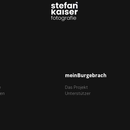
meinBurgebrach
e
Das Projekt
gen
Unterstützer