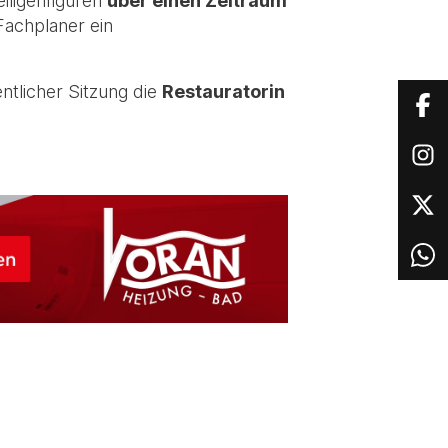
iligenfiguren
über einen Zeitraum
achplaner ein
ntlicher Sitzung die
Restauratorin