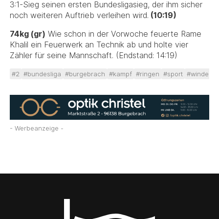
3:1-Sieg seinen ersten Bundesligasieg, der ihm sicher
noch weiteren Auftrieb verleihen wird.
(10:19)
74kg (gr
)
Wie schon in der Vorwoche feuerte Rame
Khalil ein Feuerwerk an Technik ab und holte vier
Zähler für seine Mannschaft. (Endstand: 14:19)
#2
#bundesliga
#burgebrach
#kampf
#ringen
#sport
#windeckh
- Werbeanzeige -