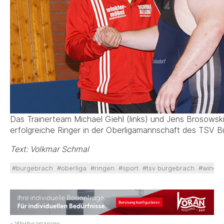
Das Trainerteam Michael Giehl (links) und Jens Brosowski
erfolgreiche Ringer in der Oberligamannschaft des TSV B
Text: Volkmar Schmal
#burgebrach
#oberliga
#ringen
#sport
#tsv burgebrach
#windec
- Werbeanzeige -