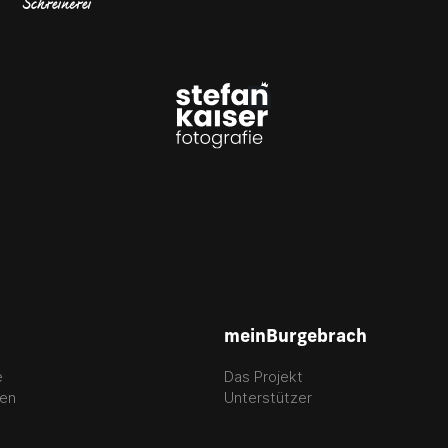
meinBurgebrach
e
Das Projekt
gen
Unterstützer