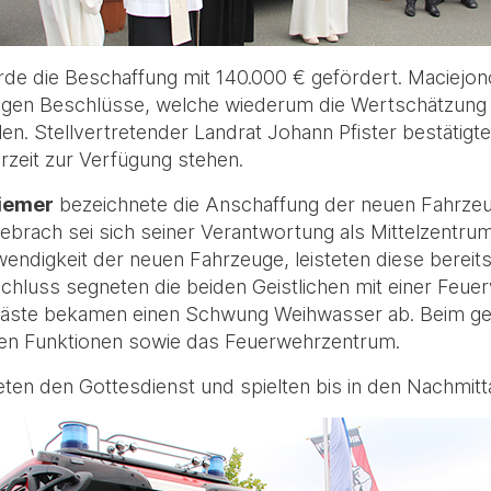
rde die Beschaffung mit 140.000 € gefördert. Maciejo
migen Beschlüsse, welche wiederum die Wertschätzun
len. Stellvertretender Landrat Johann Pfister bestätig
rzeit zur Verfügung stehen.
Riemer
bezeichnete die Anschaffung der neuen Fahrzeu
gebrach sei sich seiner Verantwortung als Mittelzentr
endigkeit der neuen Fahrzeuge, leisteten diese bereit
luss segneten die beiden Geistlichen mit einer Feuerw
Gäste bekamen einen Schwung Weihwasser ab. Beim gem
en Funktionen sowie das Feuerwehrzentrum.
eten den Gottesdienst und spielten bis in den Nachmit