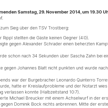
enden Samstag, 29. November 2014, um 19.30 Uhr
f.
se zum Sieg über den TSV Trostberg:
Rippl stellten die Gäste keinen Gegner (4:0).
gte gegen Alexander Schrader einen beherzten Kampf,
de schon nach 34 Sekunden über Sascha Zahn bei ein
.
e gegen Johannes Blatt nicht punkten und wurde nac
nds war der Burgebracher Leonardo Quinterro Torres.
e, hatte er Kreislaufprobleme und der Notarzt wies ihn
g verlassen konnte (Halbzeitstand 10:7).
erte Michael Breucker mit einem Achselwurf in der ers
ß gegen Dominik Bock nichts anbrennen. Mitte der erst