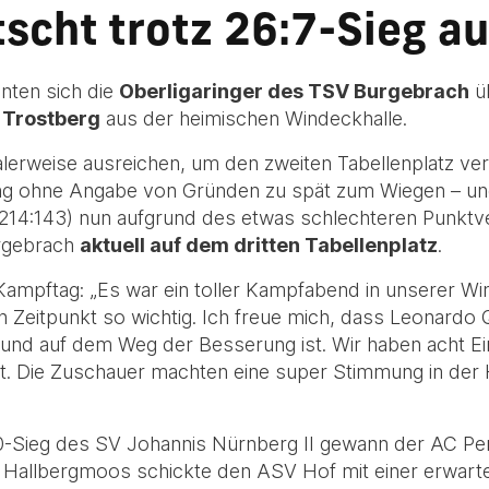
scht trotz 26:7-Sieg au
ten sich die
Oberligaringer des TSV Burgebrach
üb
Trostberg
aus der heimischen Windeckhalle.
lerweise ausreichen, um den zweiten Tabellenplatz ver
ing ohne Angabe von Gründen zu spät zum Wiegen – und
(214:143) nun aufgrund des etwas schlechteren Punktver
urgebrach
aktuell auf dem dritten Tabellenplatz
.
mpftag: „Es war ein toller Kampfabend in unserer Wind
en Zeitpunkt so wichtig. Ich freue mich, dass Leonardo 
 und auf dem Weg der Besserung ist. Wir haben acht Ein
. Die Zuschauer machten eine super Stimmung in der Ha
0-Sieg des SV Johannis Nürnberg II gewann der AC P
 Hallbergmoos schickte den ASV Hof mit einer erwart