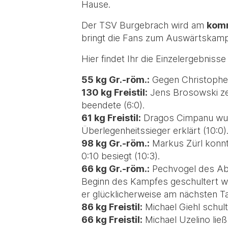
Hause.
Der TSV Burgebrach wird am
komm
bringt die Fans zum Auswärtskamp
Hier findet Ihr die Einzelergebnis
55 kg Gr.-röm.:
Gegen Christopher 
130 kg Freistil:
Jens Brosowski zei
beendete (6:0).
61 kg Freistil:
Dragos Cimpanu wur
Überlegenheitssieger erklärt (10:0)
98 kg Gr.-röm.:
Markus Zürl konnt
0:10 besiegt (10:3).
66 kg Gr.-röm.:
Pechvogel des Abe
Beginn des Kampfes geschultert wurd
er glücklicherweise am nächsten Ta
86 kg Freistil:
Michael Giehl schult
66 kg Freistil:
Michael Uzelino lie