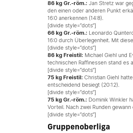
86 kg Gr.-röm.:
Jan Stretz war geg
den einen oder anderen Punkt erk
16:0 anerkennen (14:8).
[divide style=“dots“]
66 kg Gr.-röm.:
Leonardo Quintero 
16:0 durch Überlegenheit. Mit dies
[divide style=“dots“]
86 kg Freistil:
Michael Giehl und E
technischen Raffinessen stand es 
[divide style=“dots“]
75 kg Freistil:
Christian Giehl hatt
entscheidend besiegt (20:12).
[divide style=“dots“]
75 kg Gr.-röm.:
Dominik Winkler h
Vorteil. Nach zwei Runden gewann 
[divide style=“dots“]
Gruppenoberliga