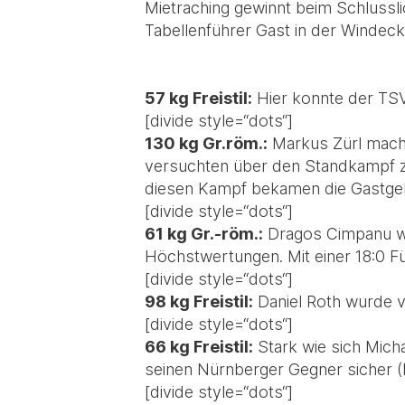
Mietraching gewinnt beim Schlussl
Tabellenführer Gast in der Windeck
57 kg Freistil:
Hier konnte der TSV
[divide style=“dots“]
130 kg Gr.röm.:
Markus Zürl machte
versuchten über den Standkampf z
diesen Kampf bekamen die Gastgeb
[divide style=“dots“]
61 kg Gr.-röm.:
Dragos Cimpanu war
Höchstwertungen. Mit einer 18:0 Fü
[divide style=“dots“]
98 kg Freistil:
Daniel Roth wurde vo
[divide style=“dots“]
66 kg Freistil:
Stark wie sich Mich
seinen Nürnberger Gegner sicher (H
[divide style=“dots“]