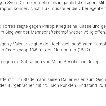
en Sven Dürrneier mehrmals in gefährliche Lagen. Mit
ämpfen können. Nach 1:37 musste er die Überlegenhei
Torres zeigte gegen Philipp Krieg seine Klasse und ge
em Sieg war der Mannschaftskampf wieder völlig offen. 
vgeniy Valentir zeigten den technisch schönsten Kamp
am Ende knapp 10:6 für den Nürnberger (16:12).
e gegen die Schrauben von Mario Besold kein Rezept un
atte mit Tim Stadelmann seinen Dauerrivalen zum Gegn
der Burgebracher mit 4:3 nach Punkten (Endstand 20:1