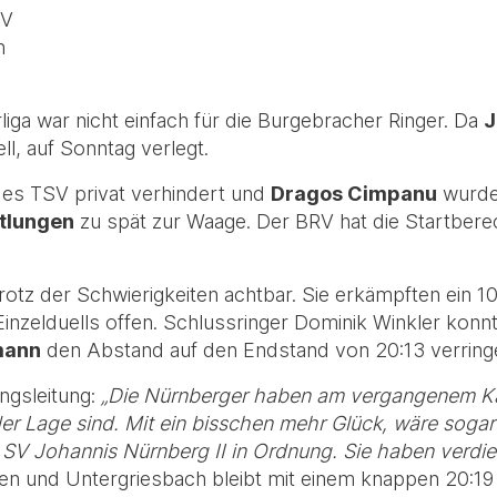
SV
h
ga war nicht einfach für die Burgebracher Ringer. Da
J
ll, auf Sonntag verlegt.
es TSV privat verhindert und
Dragos Cimpanu
wurde 
ttlungen
zu spät zur Waage. Der BRV hat die Startbere
rotz der Schwierigkeiten achtbar. Sie erkämpften ein 1
nzelduells offen. Schlussringer Dominik Winkler konn
mann
den Abstand auf den Endstand von 20:13 verring
ungsleitung:
„Die Nürnberger haben am vergangenem Ka
er Lage sind. Mit ein bisschen mehr Glück, wäre sogar
en SV Johannis Nürnberg II in Ordnung. Sie haben verd
en und Untergriesbach bleibt mit einem knappen 20:19 S