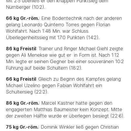
Mit 2:5 überließ er den knappen Punktsieg dem
Nürnberger (10:2).
66 kg Gr.-röm.
: Eine Bodentechnik nach der anderen
gelang Leonardo Quinterro Torres gegen Florian
Wohlfahrt. Nach 1:48 Min. war Schluss.
Überlegenheitssieg mit 17:0 Punkten (14:2).
86 kg Freistil
: Trainer und Ringer Michael Giehl zeigte
gegen Ali Menekse wie gut er in Form ist. Nach 1:12
Min. legte er seinen Gegner bei einer souveränen 10:2
Führung auf beide Schultern (18:2).
66 kg Freistil
: Gleich zu Beginn des Kampfes gelang
Michael Uzelino gegen Fabian Wohlfahrt ein
Schultersieg (22:2).
86 kg Gr.-röm.
: Marcel Kastner hatte gegen den
engagierten Matthias Baumeister kein Konzept. Mitte
der zweiten Hälfte wurde er überlegen besiegt (22:6).
75 kg Gr.-röm.
: Dominik Winkler ließ gegen Christian