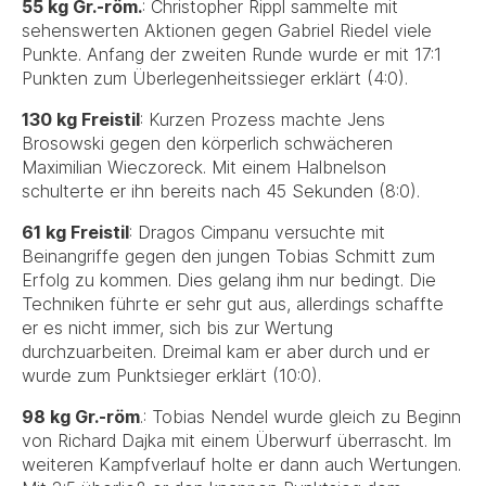
55 kg Gr.-röm.
: Christopher Rippl sammelte mit
sehenswerten Aktionen gegen Gabriel Riedel viele
Punkte. Anfang der zweiten Runde wurde er mit 17:1
Punkten zum Überlegenheitssieger erklärt (4:0).
130 kg Freistil
: Kurzen Prozess machte Jens
Brosowski gegen den körperlich schwächeren
Maximilian Wieczoreck. Mit einem Halbnelson
schulterte er ihn bereits nach 45 Sekunden (8:0).
61 kg Freistil
: Dragos Cimpanu versuchte mit
Beinangriffe gegen den jungen Tobias Schmitt zum
Erfolg zu kommen. Dies gelang ihm nur bedingt. Die
Techniken führte er sehr gut aus, allerdings schaffte
er es nicht immer, sich bis zur Wertung
durchzuarbeiten. Dreimal kam er aber durch und er
wurde zum Punktsieger erklärt (10:0).
98 kg Gr.-röm
.: Tobias Nendel wurde gleich zu Beginn
von Richard Dajka mit einem Überwurf überrascht. Im
weiteren Kampfverlauf holte er dann auch Wertungen.