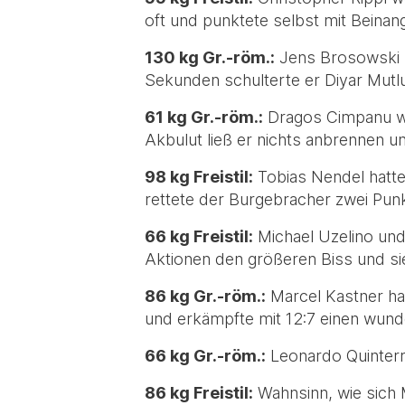
oft und punktete selbst mit Beinang
130 kg Gr.-röm.:
Jens Brosowski k
Sekunden schulterte er Diyar Mutlu
61 kg Gr.-röm.:
Dragos Cimpanu wa
Akbulut ließ er nichts anbrennen un
98 kg Freistil:
Tobias Nendel hatte 
rettete der Burgebracher zwei Punk
66 kg Freistil:
Michael Uzelino und 
Aktionen den größeren Biss und sie
86 kg Gr.-röm.:
Marcel Kastner ha
und erkämpfte mit 12:7 einen wunde
66 kg Gr.-röm.:
Leonardo Quinterro
86 kg Freistil:
Wahnsinn, wie sich M