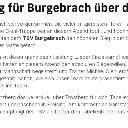
g für Burgebrach über 
ach viel vorgenommen. Die vielen mitgereisten Hofer Fa
ie Giehl-Truppe war an diesem Abend topfit und hochmo
chten dem
TSV Burgebrach
den höchsten Sieg in der b
r Matte gefegt.
zu dieser grandiosen Leistung: „Jeder Einzelkampf w
 hatten an diesem Abend den absoluten Siegeswillen
Mannschaft begeistert“ und Trainer Michael Giehl ergä
gezahlt. Schön, wie sich unser Team heute präsentiert 
os ins Team“.
zberg das Kellerduell über Trostberg für sich. Tabell
ert überraschend in Freising. Am kommenden Samstag 
 empfängt der TSV als Dritter den Tabellenführer aus