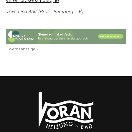
verein.brosebamberg.de
Text: Lina Ahlf (Brose Bamberg e.V.)
- Werbeanzeige -