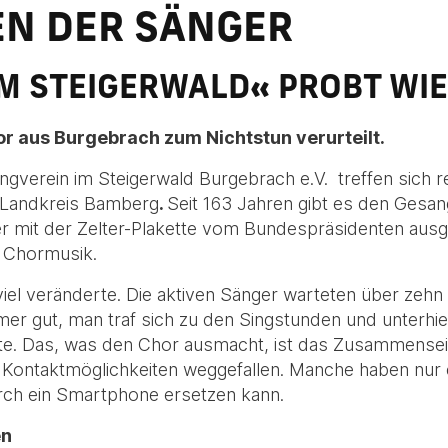
EN DER SÄNGER
M STEIGERWALD« PROBT WI
 aus Burgebrach zum Nichtstun verurteilt.
verein im Steigerwald Burgebrach e.V. treffen sich re
m Landkreis Bamberg
.
Seit 163 Jahren gibt es den Gesang
r mit der Zelter-Plakette vom Bundespräsidenten ausg
r Chormusik.
iel veränderte. Die aktiven Sänger warteten über zeh
mer gut, man traf sich zu den Singstunden und unterhie
ste. Das, was den Chor ausmacht, ist das Zusammensein
lle Kontaktmöglichkeiten weggefallen. Manche haben nur
urch ein Smartphone ersetzen kann.
en