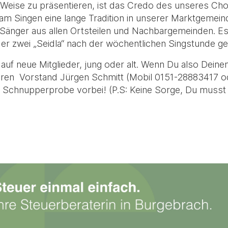
e Weise zu präsentieren, ist das Credo des unseres Ch
m Singen eine lange Tradition in unserer Marktgemeind
nger aus allen Ortsteilen und Nachbargemeinden. Es 
der zwei „Seidla“ nach der wöchentlichen Singstunde g
s auf neue Mitglieder, jung oder alt. Wenn Du also De
seren Vorstand Jürgen Schmitt (Mobil 0151-28883417 o
 Schnupperprobe vorbei! (P.S: Keine Sorge, Du musst