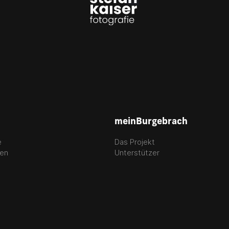
meinBurgebrach
e
Das Projekt
gen
Unterstützer