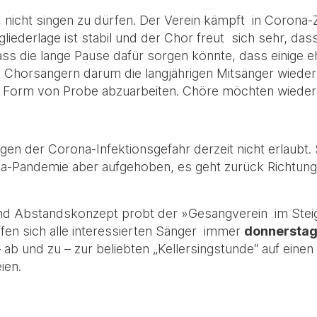
r, nicht singen zu dürfen. Der Verein kämpft in Corona-
gliederlage ist stabil und der Chor freut sich sehr, da
ass die lange Pause dafür sorgen könnte, dass einige e
n Chorsängern darum die langjährigen Mitsänger wiede
ne Form von Probe abzuarbeiten. Chöre möchten wiede
en der Corona-Infektionsgefahr derzeit nicht erlaubt.
-Pandemie aber aufgehoben, es geht zurück Richtung 
nd Abstandskonzept probt der »Gesangverein im Steige
fen sich alle interessierten Sänger immer
donnerstag
ab und zu – zur beliebten „Kellersingstunde“ auf einen
ien.