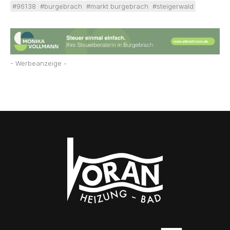
#96138
#burgebrach
#markt burgebrach
#steigerwald
- Werbeanzeige -