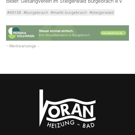
Bilder: Gesangverein im Steigerwald Burgebrach e.V.
#96138
#burgebrach
#markt burgebrach
#steigerwald
- Werbeanzeige -