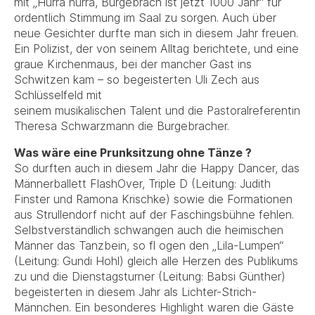
mit „Hurra hurra, Burgebrach ist jetzt 1000 Jahr“ für
ordentlich Stimmung im Saal zu sorgen. Auch über
neue Gesichter durfte man sich in diesem Jahr freuen.
Ein Polizist, der von seinem Alltag berichtete, und eine
graue Kirchenmaus, bei der mancher Gast ins
Schwitzen kam – so begeisterten Uli Zech aus
Schlüsselfeld mit
seinem musikalischen Talent und die Pastoralreferentin
Theresa Schwarzmann die Burgebracher.
Was wäre eine Prunksitzung ohne Tänze ?
So durften auch in diesem Jahr die Happy Dancer, das
Männerballett FlashOver, Triple D (Leitung: Judith
Finster und Ramona Krischke) sowie die Formationen
aus Strullendorf nicht auf der Faschingsbühne fehlen.
Selbstverständlich schwangen auch die heimischen
Männer das Tanzbein, so fl ogen den „Lila-Lumpen“
(Leitung: Gundi Hohl) gleich alle Herzen des Publikums
zu und die Dienstagsturner (Leitung: Babsi Günther)
begeisterten in diesem Jahr als Lichter-Strich-
Männchen. Ein besonderes Highlight waren die Gäste