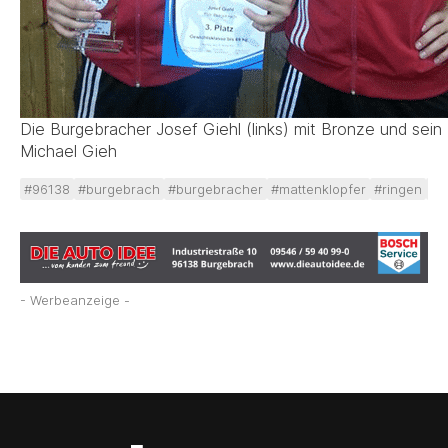
Die Burgebracher Josef Giehl (links) mit Bronze und sein 
Michael Gieh
#96138
#burgebrach
#burgebracher
#mattenklopfer
#ringen
#s
- Werbeanzeige -