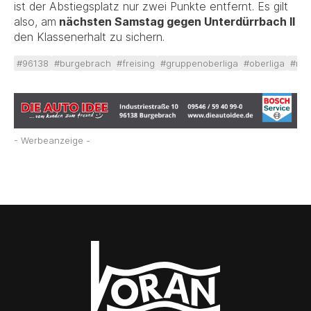
ist der Abstiegsplatz nur zwei Punkte entfernt. Es gilt
also, am
nächsten Samstag gegen Unterdürrbach II
den Klassenerhalt zu sichern.
#96138
#burgebrach
#freising
#gruppenoberliga
#oberliga
#rin
- Werbeanzeige -