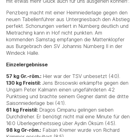
mit etwas mehr Glück auch für uns ausgehen können“.
Penzberg macht mit einer Heimniederlage gegen den
neuen Tabellenführer aus Untergriesbach den Abstieg
perfekt. Schonungen verliert in Nürnberg deutlich und
Mietraching kann in Hof nicht punkten. Am
kommenden Samstag empfangen die Mattenklopfer
aus Burgebrach den SV Johannis Nürnberg II in der
Windeck Halle.
Einzelergebnisse
57 kg Gr.-röm.:
Hier war der TSV unbesetzt (4:0).
130 kg Freistil:
Jens Brosowski erkämpfte gegen den
Ungarn Peter Kalmann einen ungefährdeten 4:2
Punktsieg und brachte seinem Gegner damit die dritte
Saisonniederlage bei (4:1).
61 kg Freistil:
Dragos Cimpanu gelingen sieben
Durchdreher. Er benötigt nicht mal eine Minute für den
16:0 Überlegenheitssieg über Aydin Öksüm (4:5).
98 kg Gr-röm.:
Fabian Kremer wurde von Richard
Krimmer geschultert (8:5).